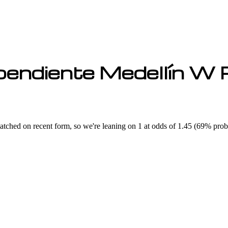
pendiente Medellín W 
ched on recent form, so we're leaning on 1 at odds of 1.45 (69% proba