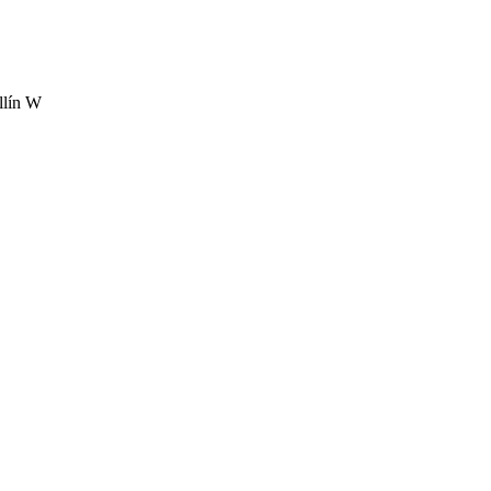
llín W