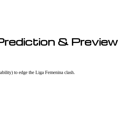
Prediction & Preview
bility) to edge the Liga Femenina clash.